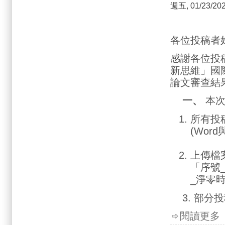
週五, 01/23/202
各位投稿者
感謝各位投稿
新思維」國
論文審查結
一、
本
所有投
(Wor
上傳檔
「序號
_淨零
3. 部
閱讀更多